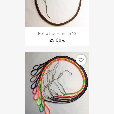
Flotte Laverdure 1m10
25,00 €
favorite_border