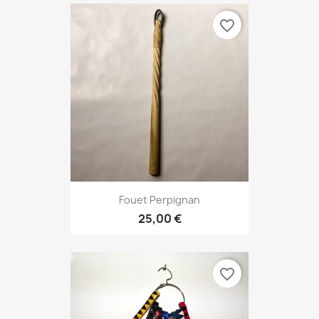
favorite_border
Fouet Perpignan
25,00 €
favorite_border