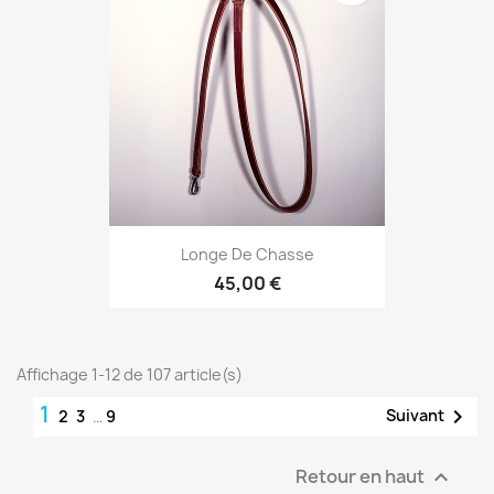
Longe De Chasse
45,00 €
Affichage 1-12 de 107 article(s)
1

Suivant
2
3
…
9
Retour en haut
