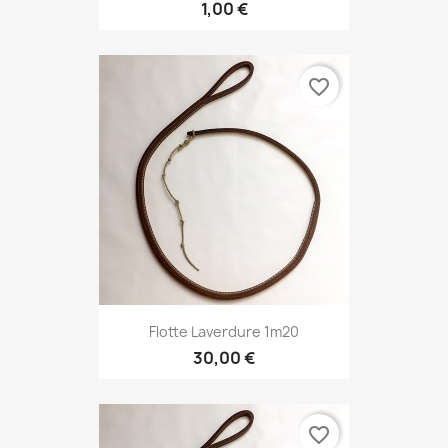
1,00 €
favorite_border
Flotte Laverdure 1m20
30,00 €
favorite_border