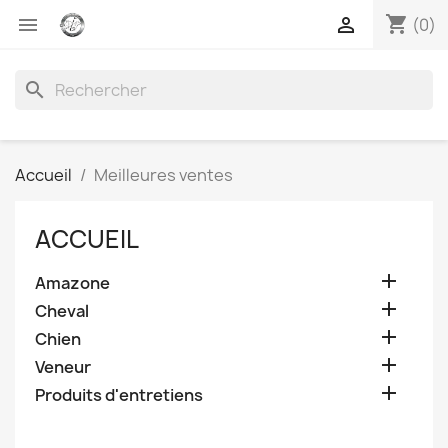
shopping_cart


(0)
search
Accueil
Meilleures ventes
ACCUEIL

Amazone

Cheval

Chien

Veneur

Produits d'entretiens