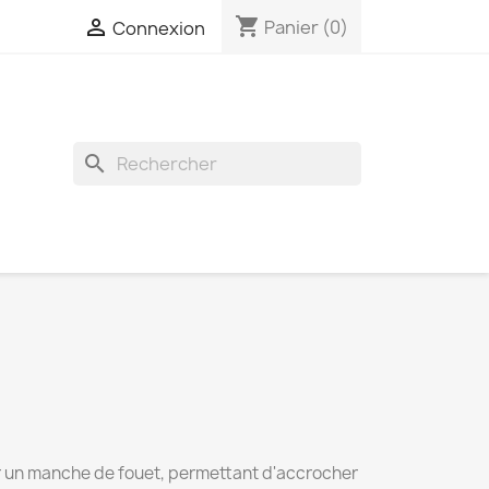
shopping_cart

Panier
(0)
Connexion
search
r un manche de fouet, permettant d'accrocher