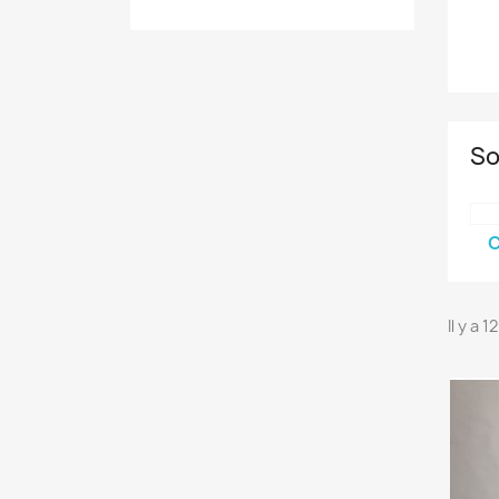
So
C
Il y a 