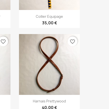
Aperçu rapide

r
Collier Equipage
+2
+21
35,00 €
favorite_border
favorite_border
Aperçu rapide

Harnais Prettywood
+2
40,00 €