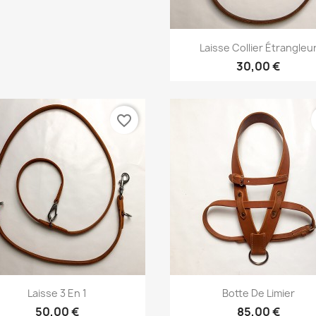
Aperçu rapide

Laisse Collier Étrangleu
30,00 €
favorite_border
Aperçu rapide
Aperçu rapide


Laisse 3 En 1
Botte De Limier
+2
50,00 €
85,00 €