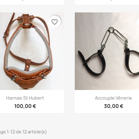
favorite_border
Aperçu rapide
Aperçu rapide


Harnais St Hubert
Accouple Vénerie
+2
100,00 €
30,00 €
ge 1-12 de 12 article(s)