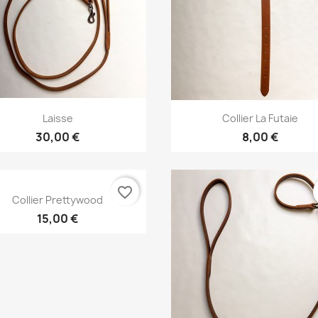
Aperçu rapide
Aperçu rapide


Laisse
Collier La Futaie
+2
30,00 €
8,00 €
favorite_border
Aperçu rapide

Collier Prettywood
+5
15,00 €