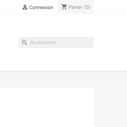
shopping_cart

Panier
(0)
Connexion
search