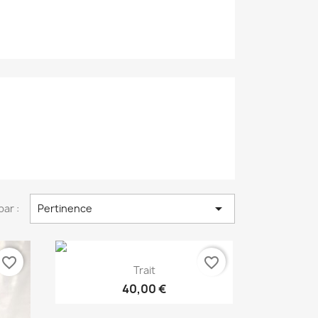

par :
Pertinence
favorite_border
favorite_border
Aperçu rapide

Trait
+2
40,00 €