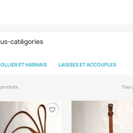
us-catégories
OLLIER ET HARNAIS
LAISSES ET ACCOUPLES
12 produits.
Trier 
favorite_border