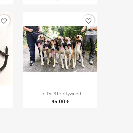
favorite_border
favorite_border
Aperçu rapide

Lot De 6 Prettywood
+2
95,00 €