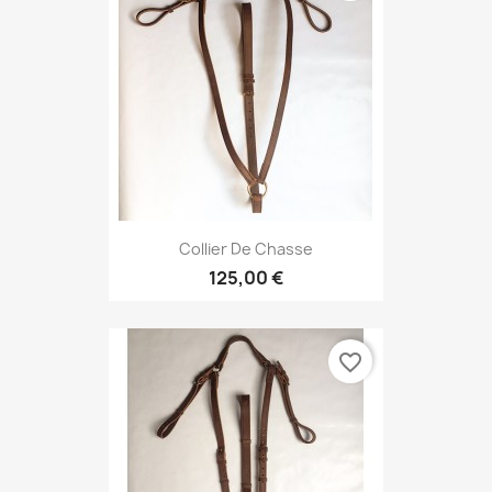
Collier De Chasse
125,00 €
favorite_border