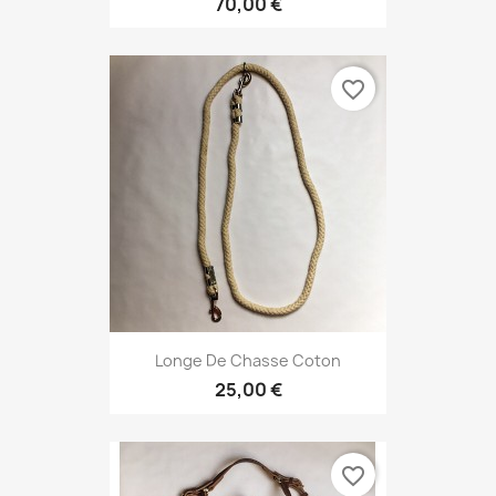
70,00 €
favorite_border
Longe De Chasse Coton
25,00 €
favorite_border