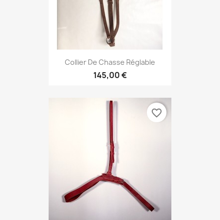
Collier De Chasse Réglable
145,00 €
favorite_border