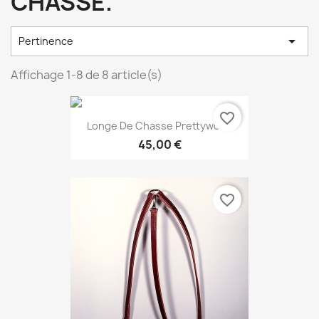
CHASSE.

Pertinence
Affichage 1-8 de 8 article(s)
favorite_border
Longe De Chasse Prettywood
45,00 €
favorite_border