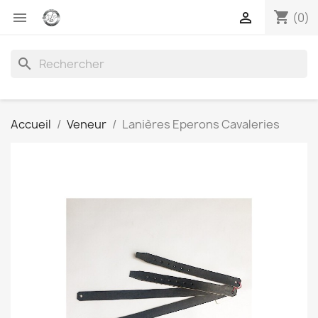
shopping_cart


(0)
search
Accueil
Veneur
Lanières Eperons Cavaleries