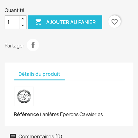
Quantité

favorite_border
AJOUTER AU PANIER
Partager
Détails du produit
Référence
Lanières Eperons Cavaleries
Commentaires (0)