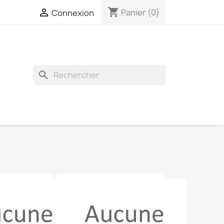
shopping_cart

Panier
(0)
Connexion
search